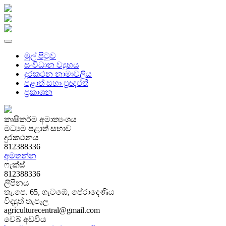
මුල් පිටුව
සංවිධාන ව්‍යුහය
දුරකථන නාමාවලිය
පළාත් සභා ප්‍රඥප්ති
ප්‍රකාශන
කෘෂිකර්ම අමාත්‍යංශය
මධ්‍යම පළාත් සභාව
දුරකථනය
812388336
අමතන්න
ෆැක්ස්
812388336
ලිපිනය
තැ.පෙ. 65, ගැ‌ටඹේ, පේරාදෙණිය
විද්‍යුත් තැපෑල
agriculturecentral@gmail.com
වෙබ් අඩවිය