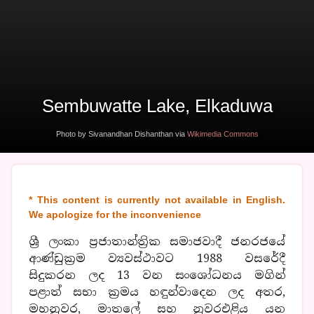
Sembuwatte Lake, Elkaduwa
Photo by Sivanandhan Dishanthan via
Wikimedia Commons
* This content is currently not available in English.
We apologize for the inconvenience
ශ්‍රී ලංකා ප්‍රජාතාන්ත්‍රික සමාජවාදී ජනරජයේ
ආණ්ඩුක්‍රම ව්‍යවස්ථාවට 1988 වසරේදී
සිදුකරන ලද 13 වන සංශෝධනය මගින්
පළාත් සභා ක්‍රමය හඳුන්වාදෙන ලද අතර,
මහනුවර, මාතලේ සහ නුවරඑළිය යන