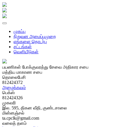
முகப்பு
நிறுவன அமைப்புமுறை
எங்களை தொடர்பு
சட்டங்கள்
வௌியீடுகள்
பயணிகள் போக்குவரத்து சேவை அதிகார சபை
மத்திய மாகாண சபை
தொலைபேசி
812424372
அழைக்கவும்
பெக்ஸ்
812424326
முகவரி
இல. 595, திகன வீதி, குண்டசாலை
மின்னஞ்சல்
ta.cpclk@gmail.com
வலைத் தளம்