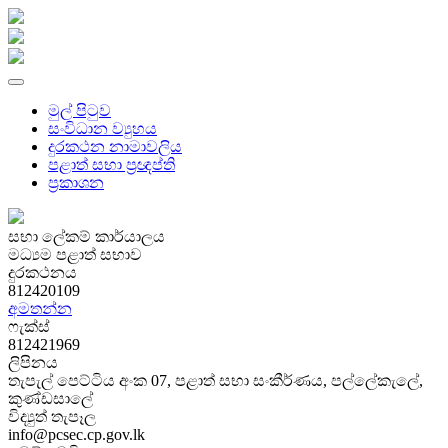
මුල් පිටුව
සංවිධාන ව්‍යුහය
දුරකථන නාමාවලිය
පළාත් සභා ප්‍රඥප්ති
ප්‍රකාශන
සභා ලේකම් කාර්යාලය
මධ්‍යම පළාත් සභාව
දුරකථනය
812420109
අමතන්න
ෆැක්ස්
812421969
ලිපිනය
තැපැල් පෙට්ටිය අංක 07, පළාත් සභා සංකීර්ණය, පල්ලේකැලේ,
කුණ්ඩසාලේ
විද්‍යුත් තැපෑල
info@pcsec.cp.gov.lk