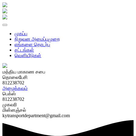
முகப்பு
நிறுவன அமைப்புமுறை
எங்களை தொடர்பு
சட்டங்கள்
வௌியீடுகள்
மத்திய மாகாண சபை
தொலைபேசி
812238702
அழைக்கவும்
பெக்ஸ்
812238702
முகவரி
மின்னஞ்சல்
kytransportdepartment@gmail.com