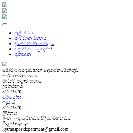
මුල් පිටුව
සංවිධාන ව්‍යුහය
දුරකථන නාමාවලිය
පළාත් සභා ප්‍රඥප්ති
ප්‍රකාශන
මෝටර් රථ ප්‍රවාහන දෙපාර්තමේන්තුව
මාර්ග අමාත්‍යංශය
මධ්‍යම පළාත් සභාව
දුරකථනය
812238702
අමතන්න
ෆැක්ස්
812238702
ලිපිනය
අංක 104, ය‍ටිනුවර වීදිය, මහනුවර
විද්‍යුත් තැපෑල
kytransportdepartment@gmail.com