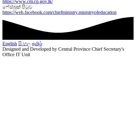
https://www.cm.cp.gov.lk/
ෆේස්බුක් පිටුව
https://web.facebook.com/chiefministry.ministryofeducation
English
සිංහල
தமிழ்
Designed and Developed by Central Province Chief Secretary's
Office IT Unit