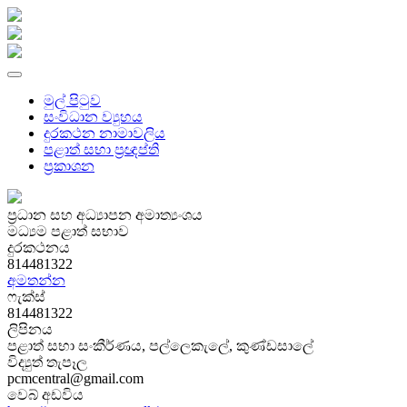
මුල් පිටුව
සංවිධාන ව්‍යුහය
දුරකථන නාමාවලිය
පළාත් සභා ප්‍රඥප්ති
ප්‍රකාශන
ප්‍රධාන සහ අධ්‍යාපන අමාත්‍යංශය
මධ්‍යම පළාත් සභාව
දුරකථනය
814481322
අමතන්න
ෆැක්ස්
814481322
ලිපිනය
පළාත් සභා සංකීර්ණය, පල්ලෙකැලේ, කුණ්ඩසාලේ
විද්‍යුත් තැපෑල
pcmcentral@gmail.com
වෙබ් අඩවිය