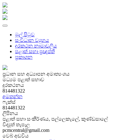
මුල් පිටුව
සංවිධාන ව්‍යුහය
දුරකථන නාමාවලිය
පළාත් සභා ප්‍රඥප්ති
ප්‍රකාශන
ප්‍රධාන සහ අධ්‍යාපන අමාත්‍යංශය
මධ්‍යම පළාත් සභාව
දුරකථනය
814481322
අමතන්න
ෆැක්ස්
814481322
ලිපිනය
පළාත් සභා සංකීර්ණය, පල්ලෙකැලේ, කුණ්ඩසාලේ
විද්‍යුත් තැපෑල
pcmcentral@gmail.com
වෙබ් අඩවිය