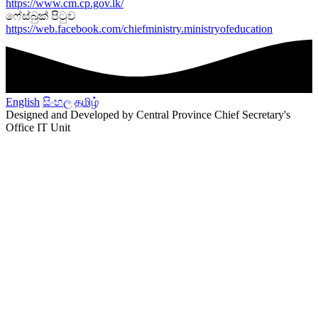
https://www.cm.cp.gov.lk/
ෆේස්බුක් පිටුව
https://web.facebook.com/chiefministry.ministryofeducation
English
සිංහල
தமிழ்
Designed and Developed by Central Province Chief Secretary's
Office IT Unit