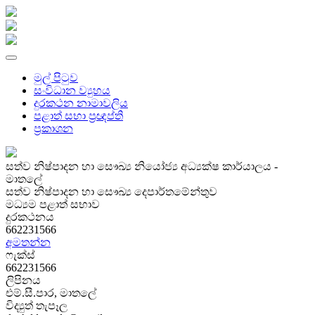
මුල් පිටුව
සංවිධාන ව්‍යුහය
දුරකථන නාමාවලිය
පළාත් සභා ප්‍රඥප්ති
ප්‍රකාශන
සත්ව නිෂ්පාදන හා සෞඛ්‍ය නියෝජ්‍ය අධ්‍යක්ෂ කාර්යාලය -
මාතලේ
සත්ව නිෂ්පාදන හා සෞඛ්‍ය දෙපාර්තමේන්තුව
මධ්‍යම පළාත් සභාව
දුරකථනය
662231566
අමතන්න
ෆැක්ස්
662231566
ලිපිනය
එම්.සී.පාර, මාතලේ
විද්‍යුත් තැපෑල