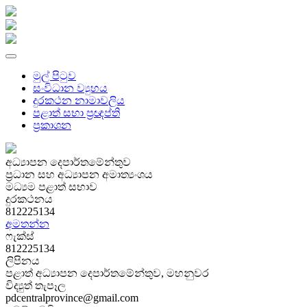
මුල් පිටුව
සංවිධාන ව්‍යුහය
දුරකථන නාමාවලිය
පළාත් සභා ප්‍රඥප්ති
ප්‍රකාශන
අධ්‍යාපන දෙපාර්තමේන්තුව
ප්‍රධාන සහ අධ්‍යාපන අමාත්‍යංශය
මධ්‍යම පළාත් සභාව
දුරකථනය
812225134
අමතන්න
ෆැක්ස්
812225134
ලිපිනය
පළාත් අධ්‍යාපන දෙපාර්තමේන්තුව, මහනුවර
විද්‍යුත් තැපෑල
pdcentralprovince@gmail.com