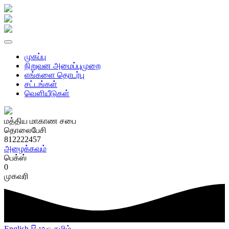
முகப்பு
நிறுவன அமைப்புமுறை
எங்களை தொடர்பு
சட்டங்கள்
வௌியீடுகள்
மத்திய மாகாண சபை
தொலைபேசி
812222457
அழைக்கவும்
பெக்ஸ்
0
முகவரி
English
සිංහල
தமிழ்