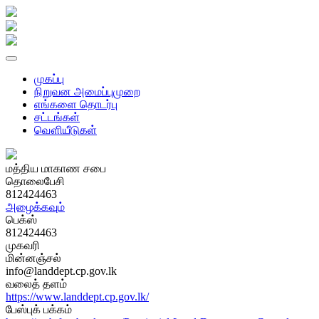
முகப்பு
நிறுவன அமைப்புமுறை
எங்களை தொடர்பு
சட்டங்கள்
வௌியீடுகள்
மத்திய மாகாண சபை
தொலைபேசி
812424463
அழைக்கவும்
பெக்ஸ்
812424463
முகவரி
மின்னஞ்சல்
info@landdept.cp.gov.lk
வலைத் தளம்
https://www.landdept.cp.gov.lk/
பேஸ்புக் பக்கம்