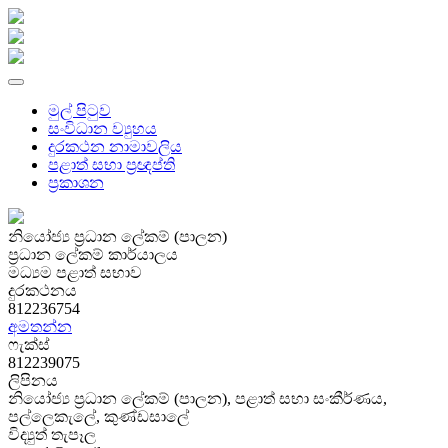
මුල් පිටුව
සංවිධාන ව්‍යුහය
දුරකථන නාමාවලිය
පළාත් සභා ප්‍රඥප්ති
ප්‍රකාශන
නියෝජ්‍ය ප්‍රධාන ලේකම් (පාලන)
ප්‍රධාන ලේකම් කාර්යාලය
මධ්‍යම පළාත් සභාව
දුරකථනය
812236754
අමතන්න
ෆැක්ස්
812239075
ලිපිනය
නියෝජ්‍ය ප්‍රධාන‍ ලේකම් (පාලන), පළාත් සභා සංකීර්ණය,
පල්ලෙකැලේ, කුණ්ඩසාලේ
විද්‍යුත් තැපෑල