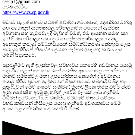
csecp1@gmail.com
වෙබ් අඩවිය
https://www.cs.cp.gov.lk
මධ්‍යම පළාත් සභාව යටතේ පවත්නා අමාත්‍යාංශ, දෙපාර්තමේන්තු
සහ අනෙකුත් ආයතනවල පරිපාලනමය වශයෙන් ඇතිවන
අවශ්‍යතා සහ ගැටළුවල දී මැදිහත් වීමත්, එම ආයතන සමඟ සහ
ඉන් පිටත පරිපාලන සහ ප්‍රධාන ලේකම් කාර්යාලයට අදාළ
අනෙකුත් කරුණු සම්බන්ධයෙන් සම්බන්ධීකරණ කේන්ද්‍රය ලෙස
කටයුතු කිරීමත් නියෝජ්‍ය ප්‍රධාන ලේකම් (පාලන) කාර්යාලය
මගින් සිදුකෙරේ.
සපුරාලීමට ඇති ඉලක්කවල ස්වභාවය කෙරෙහි අවධානය යොමු
කල විට පළාත් සභාව යටතේ පවතින ආයතනවල භෞතික හා
මානව සම්පත්වල මනා උපයෝජනය කෙරෙහි ද අවධානය
යොමු කිරීම ප්‍රධාන ලේකම්ගේ විෂය පථයට සමගාමීව සිදු කළ
යුතු බැවින් මෙම අංශයට සංකීර්ණ ක්‍රියාවලියක නිරත වීමට සිදුව
ඇත. අපේක්‍ෂිත අරමුණු තුළින් උපරිම ඵලයක් ලබා ගැනීමට
විධිමත් ප්‍රවේශයන් සහ වෘත්තීය මට්ටමේ මානව සම්පත
විභව්‍යතාවයන් නිසිලෙස යොදා ගැනීමේ අවශ්‍යතාවය මෙම
අංශය තුළ අනිවාර්යය අංගයක් වී තිබේ.