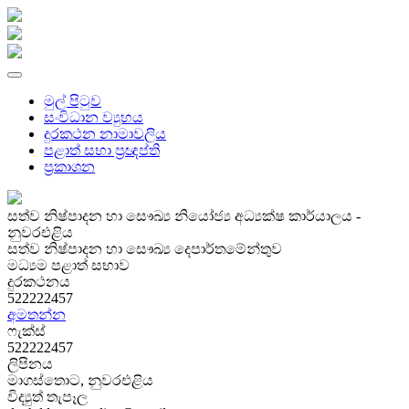
මුල් පිටුව
සංවිධාන ව්‍යුහය
දුරකථන නාමාවලිය
පළාත් සභා ප්‍රඥප්ති
ප්‍රකාශන
සත්ව නිෂ්පාදන හා සෞඛ්‍ය නියෝජ්‍ය අධ්‍යක්ෂ කාර්යාලය -
නුවරඑළිය
සත්ව නිෂ්පාදන හා සෞඛ්‍ය දෙපාර්තමේන්තුව
මධ්‍යම පළාත් සභාව
දුරකථනය
522222457
අමතන්න
ෆැක්ස්
522222457
ලිපිනය
මාගස්තොට, නුවරඑළිය
විද්‍යුත් තැපෑල