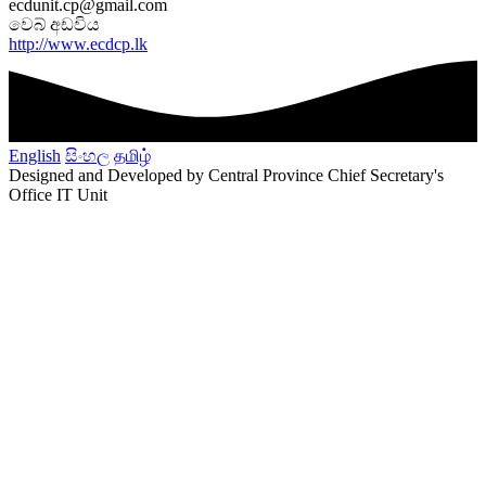
ecdunit.cp@gmail.com
වෙබ් අඩවිය
http://www.ecdcp.lk
English
සිංහල
தமிழ்
Designed and Developed by Central Province Chief Secretary's
Office IT Unit