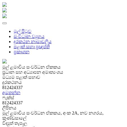
මුල් පිටුව
සංවිධාන ව්‍යුහය
දුරකථන නාමාවලිය
පළාත් සභා ප්‍රඥප්ති
ප්‍රකාශන
මුල් ළමාවිය සංවර්ධන ඒකකය
ප්‍රධාන සහ අධ්‍යාපන අමාත්‍යංශය
මධ්‍යම පළාත් සභාව
දුරකථනය
812424337
අමතන්න
ෆැක්ස්
812424337
ලිපිනය
මුල් ළමාවිය සංවර්ධන ඒකකය, අංක 2A, නව නගරය,
කුණ්ඩසාලේ
විද්‍යුත් තැපෑල