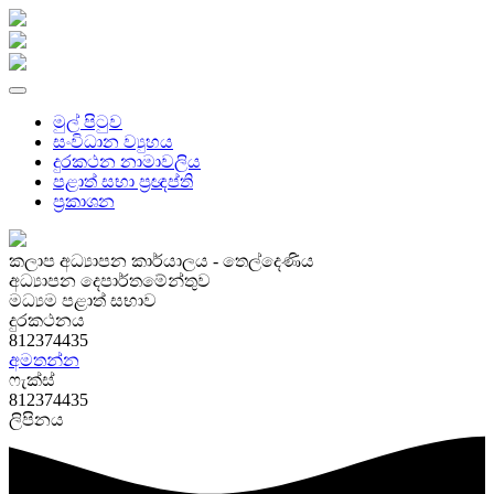
මුල් පිටුව
සංවිධාන ව්‍යුහය
දුරකථන නාමාවලිය
පළාත් සභා ප්‍රඥප්ති
ප්‍රකාශන
කලාප අධ්‍යාපන කාර්යාලය - තෙල්දෙණිය
අධ්‍යාපන දෙපාර්තමේන්තුව
මධ්‍යම පළාත් සභාව
දුරකථනය
812374435
අමතන්න
ෆැක්ස්
812374435
ලිපිනය