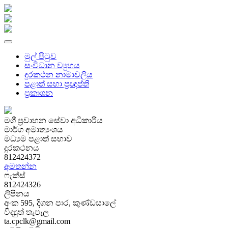
මුල් පිටුව
සංවිධාන ව්‍යුහය
දුරකථන නාමාවලිය
පළාත් සභා ප්‍රඥප්ති
ප්‍රකාශන
මගී ප්‍රවාහන සේවා අධිකාරිය
මාර්ග අමාත්‍යංශය
මධ්‍යම පළාත් සභාව
දුරකථනය
812424372
අමතන්න
ෆැක්ස්
812424326
ලිපිනය
අංක 595, දිගන පාර, කුණ්ඩසාලේ
විද්‍යුත් තැපෑල
ta.cpclk@gmail.com