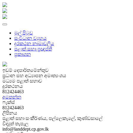
මුල් පිටුව
සංවිධාන ව්‍යුහය
දුරකථන නාමාවලිය
පළාත් සභා ප්‍රඥප්ති
ප්‍රකාශන
ඉඩම් දෙපාර්තමේන්තුව
ප්‍රධාන සහ අධ්‍යාපන අමාත්‍යංශය
මධ්‍යම පළාත් සභාව
දුරකථනය
812424463
අමතන්න
ෆැක්ස්
812424463
ලිපිනය
පළාත් සභා සංකීර්ණය, පල්ලෙකැලේ, කුණ්ඩසාලේ
විද්‍යුත් තැපෑල
info@landdept.cp.gov.lk