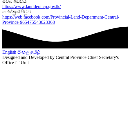
වෙබ් අඩවිය
https://www.landdept.cp.gov.lk/
ෆේස්බුක් පිටුව
https://web.facebook.com/Provincial-Land-Department-Central-
Province-965475543623368
English
සිංහල
தமிழ்
Designed and Developed by Central Province Chief Secretary's
Office IT Unit