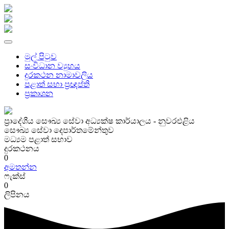
මුල් පිටුව
සංවිධාන ව්‍යුහය
දුරකථන නාමාවලිය
පළාත් සභා ප්‍රඥප්ති
ප්‍රකාශන
ප්‍රාදේශීය සෞඛ්‍ය සේවා අධ්‍යක්ෂ කාර්යාලය - නුවරඑළිය
සෞඛ්‍ය සේවා දෙපාර්තමේන්තුව
මධ්‍යම පළාත් සභාව
දුරකථනය
0
අමතන්න
ෆැක්ස්
0
ලිපිනය