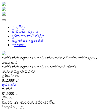
මුල් පිටුව
සංවිධාන ව්‍යුහය
දුරකථන නාමාවලිය
පළාත් සභා ප්‍රඥප්ති
ප්‍රකාශන
සත්ව නිෂ්පාදන හා සෞඛ්‍ය නියෝජ්‍ය අධ්‍යක්ෂ කාර්යාලය -
මහනුවර
සත්ව නිෂ්පාදන හා සෞඛ්‍ය දෙපාර්තමේන්තුව
මධ්‍යම පළාත් සභාව
දුරකථනය
812388424
අමතන්න
ෆැක්ස්
812388424
ලිපිනය
තැ.පෙ. 29, ගැටඹේ, පේරාදෙණිය
විද්‍යුත් තැපෑල