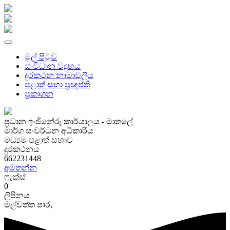
මුල් පිටුව
සංවිධාන ව්‍යුහය
දුරකථන නාමාවලිය
පළාත් සභා ප්‍රඥප්ති
ප්‍රකාශන
ප්‍රධාන ඉංජිනේරු කාර්යාලය - මාතලේ
මාර්ග සංවර්ධන අධිකාරිය
මධ්‍යම පළාත් සභාව
දුරකථනය
662231448
අමතන්න
ෆැක්ස්
0
ලිපිනය
මල්වත්ත පාර,