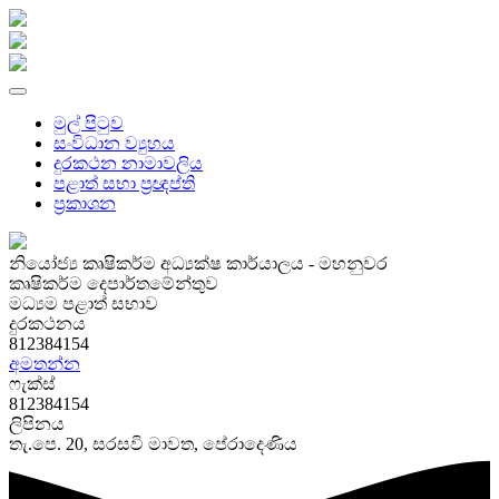
මුල් පිටුව
සංවිධාන ව්‍යුහය
දුරකථන නාමාවලිය
පළාත් සභා ප්‍රඥප්ති
ප්‍රකාශන
නියෝජ්‍ය කෘෂිකර්ම අධ්‍යක්ෂ කාර්යාලය - මහනුවර
කෘෂිකර්ම දෙපාර්තමේන්තුව
මධ්‍යම පළාත් සභාව
දුරකථනය
812384154
අමතන්න
ෆැක්ස්
812384154
ලිපිනය
තැ.පෙ. 20, සරසවි මාවත, පේරාදෙණිය