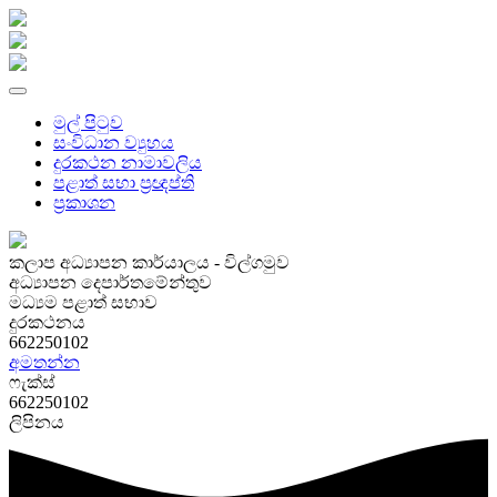
මුල් පිටුව
සංවිධාන ව්‍යුහය
දුරකථන නාමාවලිය
පළාත් සභා ප්‍රඥප්ති
ප්‍රකාශන
කලාප අධ්‍යාපන කාර්යාලය - විල්ගමුව
අධ්‍යාපන දෙපාර්තමේන්තුව
මධ්‍යම පළාත් සභාව
දුරකථනය
662250102
අමතන්න
ෆැක්ස්
662250102
ලිපිනය